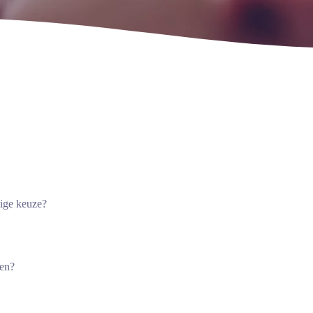
dige keuze?
len?