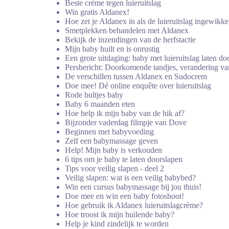
Beste crème tegen luieruitslag
Win gratis Aldanex!
Hoe zet je Aldanex in als de luieruitslag ingewikke
Smetplekken behandelen met Aldanex
Bekijk de inzendingen van de herfstactie
Mijn baby huilt en is onrustig
Een grote uitdaging: baby met luieruitslag laten do
Persbericht: Doorkomende tandjes, verandering va
De verschillen tussen Aldanex en Sudocrem
Doe mee! Dé online enquête over luieruitslag
Rode bultjes baby
Baby 6 maanden eten
Hoe help ik mijn baby van de hik af?
Bijzonder vaderdag filmpje van Dove
Beginnen met babyvoeding
Zelf een babymassage geven
Help! Mijn baby is verkouden
6 tips om je baby te laten doorslapen
Tips voor veilig slapen - deel 2
Veilig slapen: wat is een veilig babybed?
Win een cursus babymassage bij jou thuis!
Doe mee en win een baby fotoshoot!
Hoe gebruik ik Aldanex luieruitslagcrème?
Hoe troost ik mijn huilende baby?
Help je kind zindelijk te worden