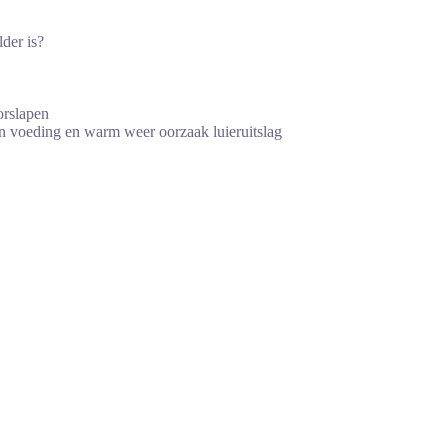
lder is?
orslapen
n voeding en warm weer oorzaak luieruitslag