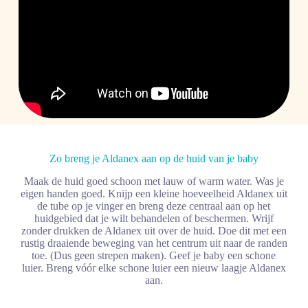
Zo breng je Aldanex aan op de huid van je baby
Maak de huid goed schoon met lauw of warm water. Was je
eigen handen goed. Knijp een kleine hoeveelheid Aldanex uit
de tube op je vinger en breng deze centraal aan op het
huidgebied dat je wilt behandelen of beschermen. Wrijf
zonder drukken de Aldanex uit over de huid. Doe dit met een
rustig draaiende beweging van het centrum uit naar de randen
toe. (Dus geen strepen maken). Geef je baby een schone
luier. Breng vóór elke schone luier een nieuw laagje Aldanex
aan.