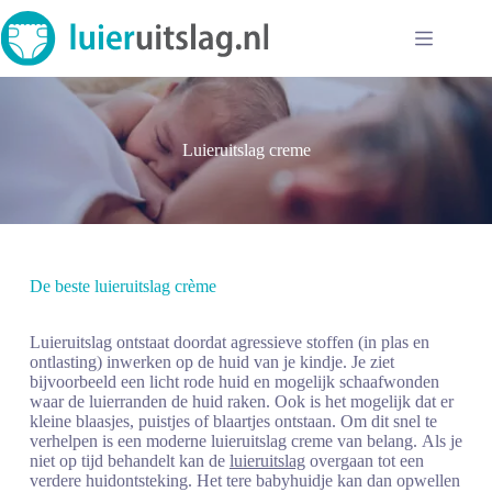
Ga
naar
de
inhoud
Luieruitslag creme
De beste luieruitslag crème
Luieruitslag ontstaat doordat agressieve stoffen (in plas en
ontlasting) inwerken op de huid van je kindje. Je ziet
bijvoorbeeld een licht rode huid en mogelijk schaafwonden
waar de luierranden de huid raken. Ook is het mogelijk dat er
kleine blaasjes, puistjes of blaartjes ontstaan. Om dit snel te
verhelpen is een moderne luieruitslag creme van belang. Als je
niet op tijd behandelt kan de
luieruitslag
overgaan tot een
verdere huidontsteking. Het tere babyhuidje kan dan opwellen