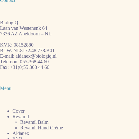
Contact
BiologiQ
Laan van Westenenk 64
7336 AZ Apeldoorn – NL
KVK: 08152880
BTW: NL8172.48.778.B01
E-mail:
aldanex@biologiq.nl
Telefoon:
055-368 44 60
Fax: +31(0)55 368 44 66
Menu
Cover
Revamil
Revamil Balm
Revamil Hand Crème
Aldanex
FAQ