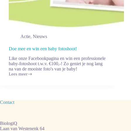
Actie
,
Nieuws
Doe mee en win een baby fotoshoot!
Like onze Facebookpagina en win een professionele
baby-fotoshoot t.w.v. €100,-! Zo geniet je nog lang
na van de mooiste foto's van je baby!
Lees meer
Doe
mee
en
win
een
baby
Contact
fotoshoot!
BiologiQ
Laan van Westenenk 64