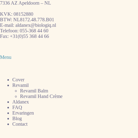
7336 AZ Apeldoorn – NL
KVK: 08152880
BTW: NL8172.48.778.B01
E-mail:
aldanex@biologiq.nl
Telefoon:
055-368 44 60
Fax: +31(0)55 368 44 66
Menu
Cover
Revamil
Revamil Balm
Revamil Hand Crème
Aldanex
FAQ
Ervaringen
Blog
Contact