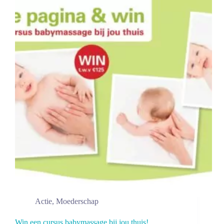
enquête
over
luieruitslag
Actie
,
Moederschap
Win een cursus babymassage bij jou thuis!