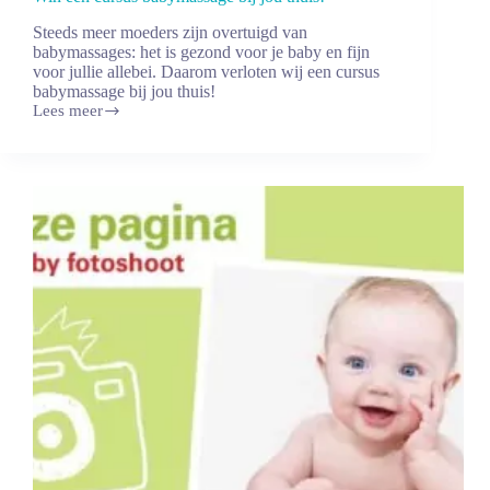
Steeds meer moeders zijn overtuigd van
babymassages: het is gezond voor je baby en fijn
voor jullie allebei. Daarom verloten wij een cursus
babymassage bij jou thuis!
Lees meer
Win
een
cursus
babymassage
bij
jou
thuis!