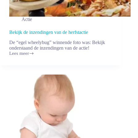
Actie
Bekijk de inzendingen van de herfstactie
De “egel wheelybug” winnende foto was: Bekijk
onderstaand de inzendingen van de actie!
Lees meer
Bekijk
de
inzendingen
van
de
herfstactie