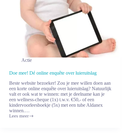
Actie
Doe mee! Dé online enquête over luieruitslag
Beste website bezoeker! Zou je mee willen doen aan
een korte online enquête over luieruitslag? Natuurlijk
valt er ook wat te winnen: met je deelname kan je
een wellness-cheque (1x) t.w.v. €50,- of een
kindervoorleesboekje (5x) met een tube Aldanex
winnen.…
Lees meer
Doe
mee!
Dé
online