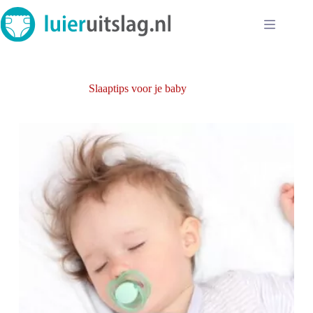
Ga
naar
de
inhoud
Slaaptips voor je baby