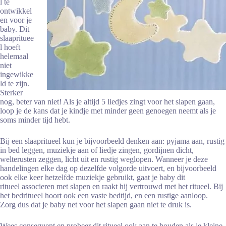
l te
ontwikkel
en voor je
baby. Dit
slaaprituee
l hoeft
helemaal
niet
ingewikke
ld te zijn.
Sterker
nog, beter van niet! Als je altijd 5 liedjes zingt voor het slapen gaan,
loop je de kans dat je kindje met minder geen genoegen neemt als je
soms minder tijd hebt.
Bij een slaapritueel kun je bijvoorbeeld denken aan: pyjama aan, rustig
in bed leggen, muziekje aan of liedje zingen, gordijnen dicht,
welterusten zeggen, licht uit en rustig weglopen. Wanneer je deze
handelingen elke dag op dezelfde volgorde uitvoert, en bijvoorbeeld
ook elke keer hetzelfde muziekje gebruikt, gaat je baby dit
ritueel associeren met slapen en raakt hij vertrouwd met het ritueel. Bij
het bedritueel hoort ook een vaste bedtijd, en een rustige aanloop.
Zorg dus dat je baby net voor het slapen gaan niet te druk is.
Wees consequent en probeer dit ritueel ook aan te houden als je kleine