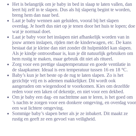
Het is belangrijk om je baby in bed in slaap te laten vallen, dan
leert hij zelf in te slapen. Dus als hij slaperig begint te worden,
breng hem dan naar bed.
Laat je baby wennen aan geluiden, vooral bij het slapen
overdag. Je hoeft dus niet op je tenen door het huis te lopen; doe
wat je normaal doet.
Laat je baby voor het inslapen niet afhankelijk worden van in
jouw armen inslapen, rijden met de kinderwagen, etc. De kans
bestaat dat je kleine dan niet zonder dit hulpmiddel kan slapen.
Als je kindje ontroostbaar is, kun je dit natuurlijk gebruiken om
hem rustig te maken, maar gebruik dit niet als ritueel.
Zorg voor een prettige slaaptemperatuur en goede ventilatie in
de slaapkamer. Ideaal is een temperatuur tussen 16 en 18
°
C.
Baby’s kun je het beste op de rug te laten slapen. Zo is het
gezichtje vrij en is ademen makkelijker. Dit wordt ook
aangeraden om wiegendood te voorkomen. Kies om dezelfde
reden voor een laken of dekentje, en niet voor een dekbed.
Om je baby een dag- en nachtritme aan te leren, is het goed om
’s nachts te zorgen voor een donkere omgeving, en overdag voor
een wat lichtere omgeving.
Sommige baby’s slapen beter als je ze inbakert. Dit maakt ze
rustig en geeft ze een gevoel van veiligheid.