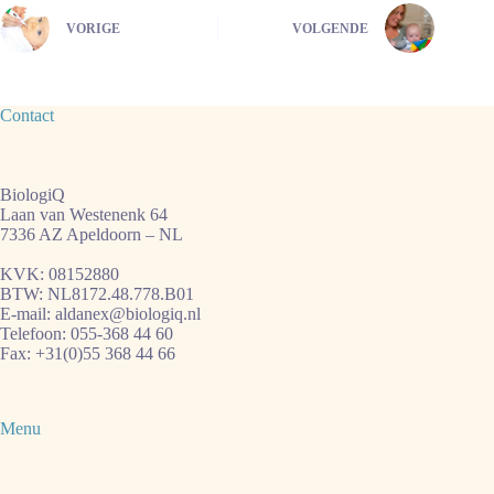
VORIGE
VOLGENDE
Contact
BiologiQ
Laan van Westenenk 64
7336 AZ Apeldoorn – NL
KVK: 08152880
BTW: NL8172.48.778.B01
E-mail:
aldanex@biologiq.nl
Telefoon:
055-368 44 60
Fax: +31(0)55 368 44 66
Menu