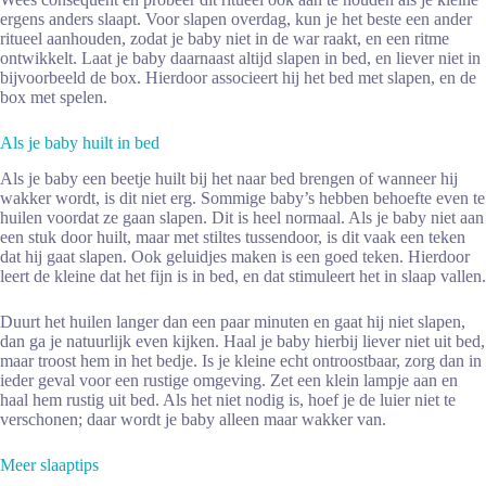
ergens anders slaapt. Voor slapen overdag, kun je het beste een ander
ritueel aanhouden, zodat je baby niet in de war raakt, en een ritme
ontwikkelt. Laat je baby daarnaast altijd slapen in bed, en liever niet in
bijvoorbeeld de box. Hierdoor associeert hij het bed met slapen, en de
box met spelen.
Als je baby huilt in bed
Als je baby een beetje huilt bij het naar bed brengen of wanneer hij
wakker wordt, is dit niet erg. Sommige baby’s hebben behoefte even te
huilen voordat ze gaan slapen. Dit is heel normaal. Als je baby niet aan
een stuk door huilt, maar met stiltes tussendoor, is dit vaak een teken
dat hij gaat slapen. Ook geluidjes maken is een goed teken. Hierdoor
leert de kleine dat het fijn is in bed, en dat stimuleert het in slaap vallen.
Duurt het huilen langer dan een paar minuten en gaat hij niet slapen,
dan ga je natuurlijk even kijken. Haal je baby hierbij liever niet uit bed,
maar troost hem in het bedje. Is je kleine echt ontroostbaar, zorg dan in
ieder geval voor een rustige omgeving. Zet een klein lampje aan en
haal hem rustig uit bed. Als het niet nodig is, hoef je de luier niet te
verschonen; daar wordt je baby alleen maar wakker van.
Meer slaaptips