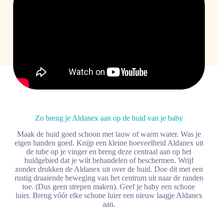
Zo breng je Aldanex aan op de huid van je baby
Maak de huid goed schoon met lauw of warm water. Was je
eigen handen goed. Knijp een kleine hoeveelheid Aldanex uit
de tube op je vinger en breng deze centraal aan op het
huidgebied dat je wilt behandelen of beschermen. Wrijf
zonder drukken de Aldanex uit over de huid. Doe dit met een
rustig draaiende beweging van het centrum uit naar de randen
toe. (Dus geen strepen maken). Geef je baby een schone
luier. Breng vóór elke schone luier een nieuw laagje Aldanex
aan.