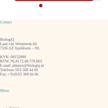
behandelen
en
tips
Contact
BiologiQ
Laan van Westenenk 64
7336 AZ Apeldoorn – NL
KVK: 08152880
BTW: NL8172.48.778.B01
E-mail:
aldanex@biologiq.nl
Telefoon:
055-368 44 60
Fax: +31(0)55 368 44 66
Menu