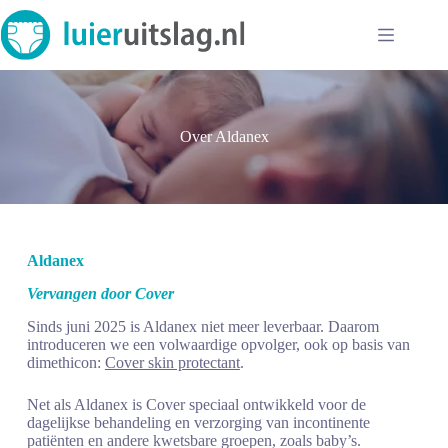
Ga
naar
de
inhoud
Over Aldanex
Aldanex
Vervangen door Cover
Sinds juni 2025 is Aldanex niet meer leverbaar. Daarom
introduceren we een volwaardige opvolger, ook op basis van
dimethicon:
Cover skin protectant
.
Net als Aldanex is Cover speciaal ontwikkeld voor de
dagelijkse behandeling en verzorging van incontinente
patiënten en andere kwetsbare groepen, zoals baby’s.