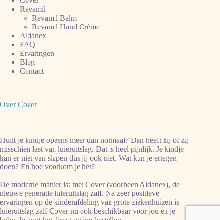
Cover
Revamil
Revamil Balm
Revamil Hand Crème
Aldanex
FAQ
Ervaringen
Blog
Contact
Over Cover
Huilt je kindje opeens meer dan normaal? Dan heeft hij of zij
misschien last van luieruitslag. Dat is heel pijnlijk. Je kindje
kan er niet van slapen dus jij ook niet. Wat kun je ertegen
doen? En hoe voorkom je het?
De moderne manier is: met Cover (voorheen Aldanex), de
nieuwe generatie luieruitslag zalf. Na zeer positieve
ervaringen op de kinderafdeling van grote ziekenhuizen is
luieruitslag zalf Cover nu ook beschikbaar voor jou en je
baby. Je kunt het direct online bestellen.