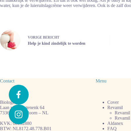
en makkelijk te verwijderen. En dat is ook wel nodig. Als je baby al kap
water, kun je de luieruitslagcrème weer verwijderen. Ook is de zalf door
VORIGE
BERICHT
Help je kind zindelijk te worden
Contact
Menu
BiologiQ
Cover
Laan van Westenenk 64
Revamil
7336 AZ Apeldoorn – NL
Revamil
Revamil
KVK: 08152880
Aldanex
BTW: NL8172.48.778.B01
FAQ