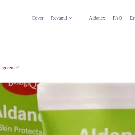
Cover
Revamil
Aldanex
FAQ
Er
slagcrème?