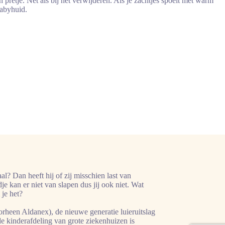
n pretje. Net als bij het verwijderen. Als je zachtjes spoelt met warm
babyhuid.
l? Dan heeft hij of zij misschien last van
ndje kan er niet van slapen dus jij ook niet. Wat
je het?
rheen Aldanex), de nieuwe generatie luieruitslag
de kinderafdeling van grote ziekenhuizen is