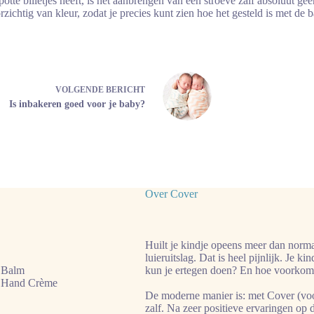
otte billetjes heeft, is het aanbrengen van een stroeve zalf absoluut gee
zichtig van kleur, zodat je precies kunt zien hoe het gesteld is met de 
VOLGENDE
BERICHT
Is inbakeren goed voor je baby?
Over Cover
Huilt je kindje opeens meer dan normaa
luieruitslag. Dat is heel pijnlijk. Je ki
 Balm
kun je ertegen doen? En hoe voorkom 
 Hand Crème
De moderne manier is: met Cover (voo
zalf. Na zeer positieve ervaringen op 