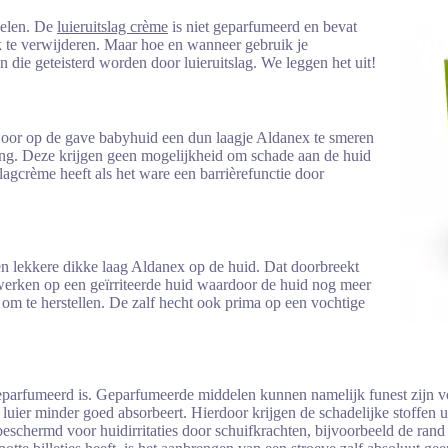
delen. De
luieruitslag crème
is niet geparfumeerd en bevat
jk te verwijderen. Maar hoe en wanneer gebruik je
n die geteisterd worden door luieruitslag. We leggen het uit!
Door op de gave babyhuid een dun laagje Aldanex te smeren
ting. Deze krijgen geen mogelijkheid om schade aan de huid
lagcrème heeft als het ware een barrièrefunctie door
een lekkere dikke laag Aldanex op de huid. Dat doorbreekt
inwerken op een geïrriteerde huid waardoor de huid nog meer
 om te herstellen. De zalf hecht ook prima op een vochtige
eparfumeerd is. Geparfumeerde middelen kunnen namelijk funest zijn voo
e luier minder goed absorbeert. Hierdoor krijgen de schadelijke stoffen
eschermd voor huidirritaties door schuifkrachten, bijvoorbeeld de rand 