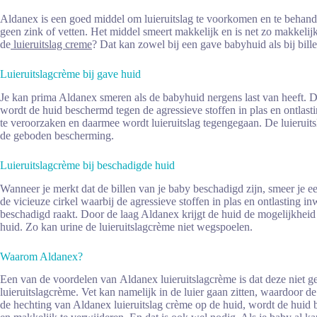
Aldanex is een goed middel om luieruitslag te voorkomen en te behan
geen zink of vetten. Het middel smeert makkelijk en is net zo makkeli
de
luieruitslag creme
? Dat kan zowel bij een gave babyhuid als bij bille
Luieruitslagcrème bij gave huid
Je kan prima Aldanex smeren als de babyhuid nergens last van heeft. 
wordt de huid beschermd tegen de agressieve stoffen in plas en ontlas
te veroorzaken en daarmee wordt luieruitslag tegengegaan. De luieruits
de geboden bescherming.
Luieruitslagcrème bij beschadigde huid
Wanneer je merkt dat de billen van je baby beschadigd zijn, smeer je 
de vicieuze cirkel waarbij de agressieve stoffen in plas en ontlasting 
beschadigd raakt. Door de laag Aldanex krijgt de huid de mogelijkheid
huid. Zo kan urine de luieruitslagcrème niet wegspoelen.
Waarom Aldanex?
Een van de voordelen van Aldanex luieruitslagcrème is dat deze niet g
luieruitslagcrème. Vet kan namelijk in de luier gaan zitten, waardoor d
de hechting van Aldanex luieruitslag crème op de huid, wordt de huid b