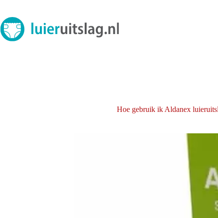
Ga
naar
de
inhoud
Hoe gebruik ik Aldanex luieruit