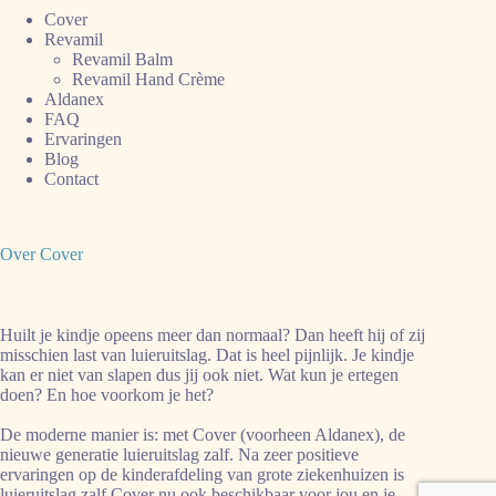
Cover
Revamil
Revamil Balm
Revamil Hand Crème
Aldanex
FAQ
Ervaringen
Blog
Contact
Over Cover
Huilt je kindje opeens meer dan normaal? Dan heeft hij of zij
misschien last van luieruitslag. Dat is heel pijnlijk. Je kindje
kan er niet van slapen dus jij ook niet. Wat kun je ertegen
doen? En hoe voorkom je het?
De moderne manier is: met Cover (voorheen Aldanex), de
nieuwe generatie luieruitslag zalf. Na zeer positieve
ervaringen op de kinderafdeling van grote ziekenhuizen is
luieruitslag zalf Cover nu ook beschikbaar voor jou en je