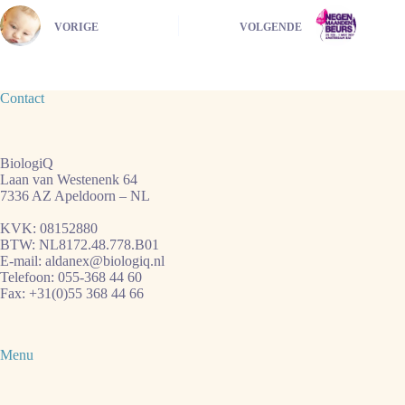
VORIGE
VOLGENDE
Contact
BiologiQ
Laan van Westenenk 64
7336 AZ Apeldoorn – NL
KVK: 08152880
BTW: NL8172.48.778.B01
E-mail:
aldanex@biologiq.nl
Telefoon:
055-368 44 60
Fax: +31(0)55 368 44 66
Menu