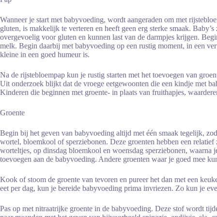
Wanneer je start met babyvoeding, wordt aangeraden om met rijsteblo
gluten, is makkelijk te verteren en heeft geen erg sterke smaak. Baby’s
overgevoelig voor gluten en kunnen last van de darmpjes krijgen. Beg
melk. Begin daarbij met babyvoeding op een rustig moment, in een v
kleine in een goed humeur is.
Na de rijstebloempap kun je rustig starten met het toevoegen van groen
Uit onderzoek blijkt dat de vroege eetgewoonten die een kindje met b
Kinderen die beginnen met groente- in plaats van fruithapjes, waarderen 
Groente
Begin bij het geven van babyvoeding altijd met één smaak tegelijk, z
wortel, bloemkool of sperziebonen. Deze groenten hebben een relatief 
worteltjes, op dinsdag bloemkool en woensdag sperziebonen, waarna je
toevoegen aan de babyvoeding. Andere groenten waar je goed mee kunt
Kook of stoom de groente van tevoren en pureer het dan met een keuke
eet per dag, kun je bereide babyvoeding prima invriezen. Zo kun je eve
Pas op met nitraatrijke groente in de babyvoeding. Deze stof wordt ti