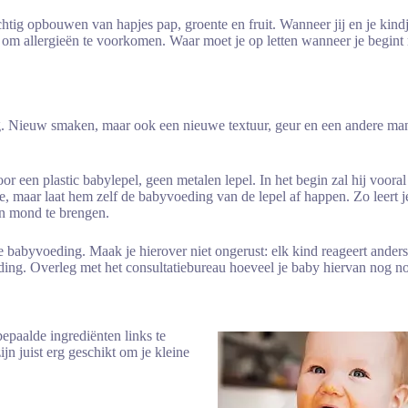
ig opbouwen van hapjes pap, groente en fruit. Wanneer jij en je kindje
m allergieën te voorkomen. Waar moet je op letten wanneer je begint 
ng. Nieuw smaken, maar ook een nieuwe textuur, geur en een andere man
r een plastic babylepel, geen metalen lepel. In het begin zal hij vooral
elte, maar laat hem zelf de babyvoeding van de lepel af happen. Zo leert
ijn mond te brengen.
e babyvoeding. Maak je hierover niet ongerust: elk kind reageert ander
oeding. Overleg met het consultatiebureau hoeveel je baby hiervan nog n
epaalde ingrediënten links te
n juist erg geschikt om je kleine