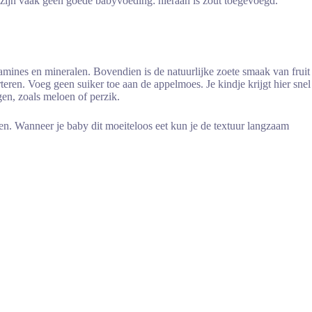
t zijn vaak geen goede babyvoeding: hieraan is zout toegevoegd.
itamines en mineralen. Bovendien is de natuurlijke zoete smaak van fruit
eren. Voeg geen suiker toe aan de appelmoes. Je kindje krijgt hier snel
gen, zoals meloen of perzik.
en. Wanneer je baby dit moeiteloos eet kun je de textuur langzaam