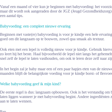
Vanaf een maand of vier kun je beginnen met babyvoeding: het voorzicht
maar dit wordt ook aangeraden door de JGZ (Jeugd Gezondheidszorg) o
een aantal tips.
Babyvoeding: een compleet nieuwe ervaring
Beginnen met vaste(re) babyvoeding is voor je kindje een hele ervari
goed om dit langzaam op te bouwen, zowel qua smaak als textuur.
Ook eten met een lepel is volledig nieuw voor je kindje. Gebruik hiervoo
zo leert hij het beste. Haal bijvoorbeeld de lepel niet langs het gehem
snel zelf de lepel te laten vasthouden, om ook te leren deze zelf naar z
In het begin zal je baby maar een of een paar hapjes eten van de nieuw
maanden blijft de belangrijkste voeding voor je kindje borst- of flesv
Welke babyvoeding geef ik mijn kind?
De eerste regel is dus: langzaam opbouwen. Ook is het verstandig om b
laten liggen wanneer je met babyvoeding begint. Andere ingrediënten zij
aan te laten wennen.
Pap