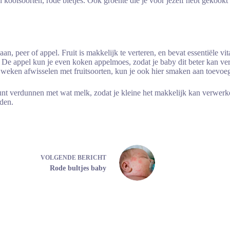
n koolsoorten, rode bietjes. Ook groente die je voor jezelf hebt gekook
n, peer of appel. Fruit is makkelijk te verteren, en bevat essentiële v
De appel kun je even koken appelmoes, zodat je baby dit beter kan vert
r weken afwisselen met fruitsoorten, kun je ook hier smaken aan toevoe
kunt verdunnen met wat melk, zodat je kleine het makkelijk kan verwerk
den.
VOLGENDE
BERICHT
Rode bultjes baby