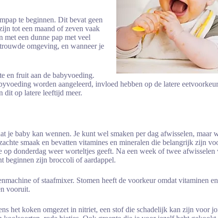
empap te beginnen. Dit bevat geen
 zijn tot een maand of zeven vaak
in met een dunne pap met veel
ertrouwde omgeving, en wanneer je
te en fruit aan de babyvoeding.
abyvoeding worden aangeleerd, invloed hebben op de latere eetvoorkeu
dit op latere leeftijd meer.
odat je baby kan wennen. Je kunt wel smaken per dag afwisselen, maar
zachte smaak en bevatten vitamines en mineralen die belangrijk zijn v
 op donderdag weer worteltjes geeft. Na een week of twee afwisselen 
 beginnen zijn broccoli of aardappel.
nmachine of staafmixer. Stomen heeft de voorkeur omdat vitaminen en 
n vooruit.
jdens het koken omgezet in nitriet, een stof die schadelijk kan zijn v