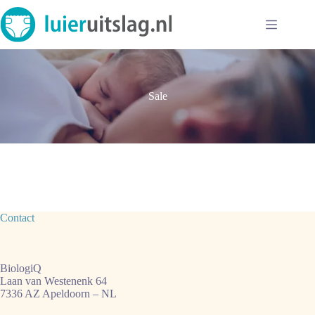
Ga
naar
de
inhoud
Sale
Contact
BiologiQ
Laan van Westenenk 64
7336 AZ Apeldoorn – NL