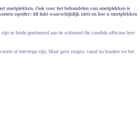
 met smetplekken.
Ook voor het behandelen van smetplekken is
men (spoiler: dit lukt waarschijnlijk niet) en hoe u smetplekken
o zijn ze beide gerelateerd aan de schimmel die
candida albicans
heet
 eczeem
of
intertrigo
zijn. Maar geen zorgen, vanaf nu houden we het