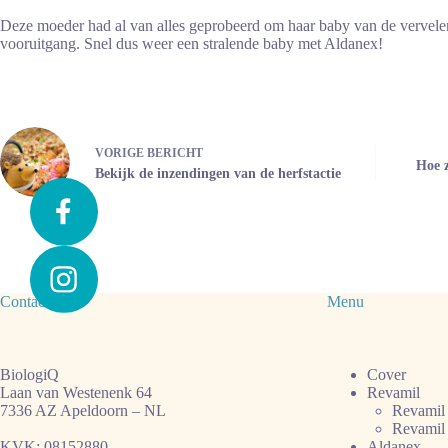
Deze moeder had al van alles geprobeerd om haar baby van de vervelend
vooruitgang. Snel dus weer een stralende baby met Aldanex!
VORIGE
BERICHT
Hoe z
Bekijk de inzendingen van de herfstactie
Contact
Menu
BiologiQ
Cover
Laan van Westenenk 64
Revamil
7336 AZ Apeldoorn – NL
Revamil
Revamil
KVK: 08152880
Aldanex