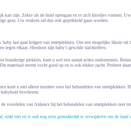
lijk kan zijn. Zeker als de huid opengaat en er zich kloofjes vormen. U
tige geur. Uw reukzin zal dus ook geprikkeld gaan worden.
baby last gaat krijgen van smetplekken. Om een mogelijke illusie uit d
n tegen elkaar. Hierdoor zijn baby’s gewilde slachtoffers.
t branderige plekken, kunt u wel een aantal acties ondernemen. Belan
. Dit materiaal neemt vocht goed op en is ook lekker zacht. Probeer daar
 kunt u niet alleen inzetten voor het behandelen van smetplekken. Het
e babyhuid beschermt.
 de voordelen van Aldanex bij het behandelen van smetplekken zeer tre
ed, ruikt niet en is ook nog eens gemakkelijk te verwijderen om de hui