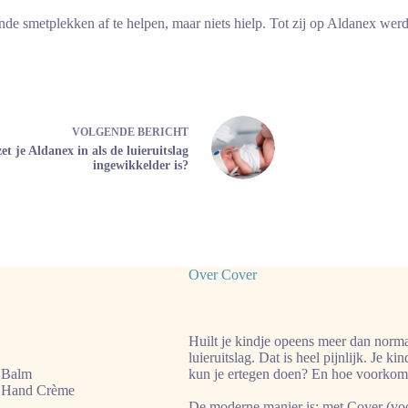
e smetplekken af te helpen, maar niets hielp. Tot zij op Aldanex werd
VOLGENDE
BERICHT
et je Aldanex in als de luieruitslag
ingewikkelder is?
Over Cover
Huilt je kindje opeens meer dan normaa
luieruitslag. Dat is heel pijnlijk. Je ki
 Balm
kun je ertegen doen? En hoe voorkom 
 Hand Crème
De moderne manier is: met Cover (voo