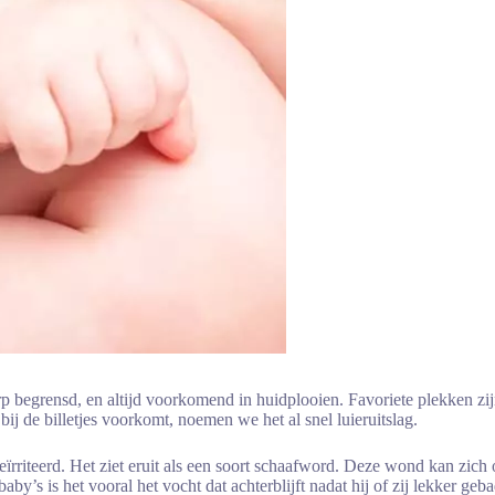
herp begrensd, en altijd voorkomend in huidplooien. Favoriete plekken zi
 bij de billetjes voorkomt, noemen we het al snel luieruitslag.
ïrriteerd. Het ziet eruit als een soort schaafword. Deze wond kan zich o
baby’s is het vooral het vocht dat achterblijft nadat hij of zij lekker g