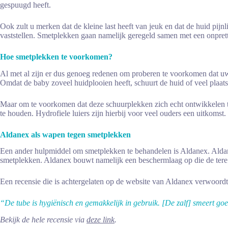
gespuugd heeft.
Ook zult u merken dat de kleine last heeft van jeuk en dat de huid pijn
vaststellen. Smetplekken gaan namelijk geregeld samen met een onpret
Hoe smetplekken te voorkomen?
Al met al zijn er dus genoeg redenen om proberen te voorkomen dat uw 
Omdat de baby zoveel huidplooien heeft, schuurt de huid of veel plaatse
Maar om te voorkomen dat deze schuurplekken zich echt ontwikkelen to
te houden. Hydrofiele luiers zijn hierbij voor veel ouders een uitkomst
Aldanex als wapen tegen smetplekken
Een ander hulpmiddel om smetplekken te behandelen is Aldanex. Aldanex
smetplekken. Aldanex bouwt namelijk een beschermlaag op die de ter
Een recensie die is achtergelaten op de website van Aldanex verwoordt
“De tube is hygiënisch en gemakkelijk in gebruik. [De zalf] smeert go
Bekijk de hele recensie via
deze link
.