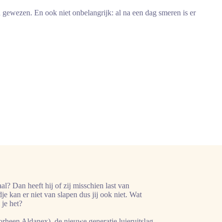
 gewezen. En ook niet onbelangrijk: al na een dag smeren is er
l? Dan heeft hij of zij misschien last van
ndje kan er niet van slapen dus jij ook niet. Wat
je het?
rheen Aldanex), de nieuwe generatie luieruitslag