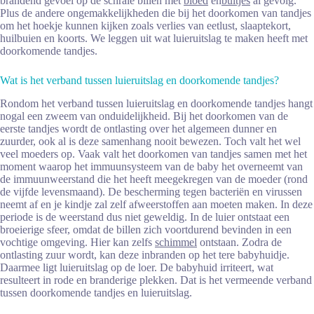
brandend gevoel op de schrale billen met
bloed
en
bultjes
al gevolg.
Plus de andere ongemakkelijkheden die bij het doorkomen van tandjes
om het hoekje kunnen kijken zoals verlies van eetlust, slaaptekort,
huilbuien en koorts. We leggen uit wat luieruitslag te maken heeft met
doorkomende tandjes.
Wat is het verband tussen luieruitslag en doorkomende tandjes?
Rondom het verband tussen luieruitslag en doorkomende tandjes hangt
nogal een zweem van onduidelijkheid. Bij het doorkomen van de
eerste tandjes wordt de ontlasting over het algemeen dunner en
zuurder, ook al is deze samenhang nooit bewezen. Toch valt het wel
veel moeders op. Vaak valt het doorkomen van tandjes samen met het
moment waarop het immuunsysteem van de baby het overneemt van
de immuunweerstand die het heeft meegekregen van de moeder (rond
de vijfde levensmaand). De bescherming tegen bacteriën en virussen
neemt af en je kindje zal zelf afweerstoffen aan moeten maken. In deze
periode is de weerstand dus niet geweldig. In de luier ontstaat een
broeierige sfeer, omdat de billen zich voortdurend bevinden in een
vochtige omgeving. Hier kan zelfs
schimmel
ontstaan. Zodra de
ontlasting zuur wordt, kan deze inbranden op het tere babyhuidje.
Daarmee ligt luieruitslag op de loer. De babyhuid irriteert, wat
resulteert in rode en branderige plekken. Dat is het vermeende verband
tussen doorkomende tandjes en luieruitslag.