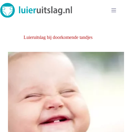
Ga
naar
de
inhoud
Luieruitslag bij doorkomende tandjes