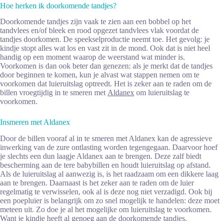
Hoe herken ik doorkomende tandjes?
Doorkomende tandjes zijn vaak te zien aan een bobbel op het
tandvlees en/of bleek en rood opgezet tandvlees vlak voordat de
tandjes doorkomen. De speekselproductie neemt toe. Het gevolg: je
kindje stopt alles wat los en vast zit in de mond. Ook dat is niet heel
handig op een moment waarop de weerstand wat minder is.
Voorkomen is dan ook beter dan genezen: als je merkt dat de tandjes
door beginnen te komen, kun je alvast wat stappen nemen om te
voorkomen dat luieruitslag optreedt. Het is zeker aan te raden om de
billen vroegtijdig in te smeren met
Aldanex
om luieruitslag te
voorkomen.
Insmeren met Aldanex
Door de billen vooraf al in te smeren met Aldanex kan de agressieve
inwerking van de zure ontlasting worden tegengegaan. Daarvoor hoef
je slechts een dun laagje Aldanex aan te brengen. Deze zalf biedt
bescherming aan de tere babybillen en houdt luieruitslag op afstand.
Als de luieruitslag al aanwezig is, is het raadzaam om een dikkere laag
aan te brengen. Daarnaast is het zeker aan te raden om de luier
regelmatig te verwisselen, ook al is deze nog niet verzadigd. Ook bij
een poepluier is belangrijk om zo snel mogelijk te handelen: deze moet
meteen uit. Zo doe je al het mogelijke om luieruitslag te voorkomen.
Want je kindje heeft al genoeg aan de doorkomende tandjes.