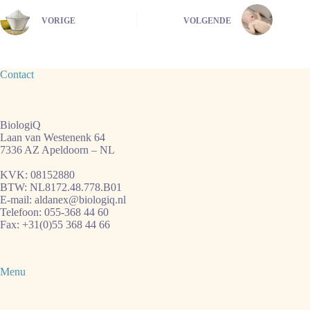
VORIGE
VOLGENDE
Contact
BiologiQ
Laan van Westenenk 64
7336 AZ Apeldoorn – NL
KVK: 08152880
BTW: NL8172.48.778.B01
E-mail:
aldanex@biologiq.nl
Telefoon:
055-368 44 60
Fax: +31(0)55 368 44 66
Menu