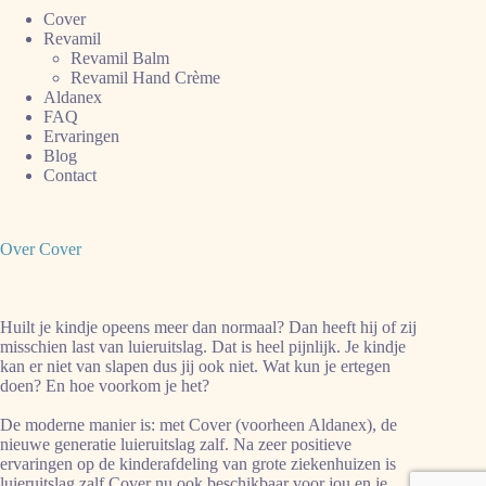
Cover
Revamil
Revamil Balm
Revamil Hand Crème
Aldanex
FAQ
Ervaringen
Blog
Contact
Over Cover
Huilt je kindje opeens meer dan normaal? Dan heeft hij of zij
misschien last van luieruitslag. Dat is heel pijnlijk. Je kindje
kan er niet van slapen dus jij ook niet. Wat kun je ertegen
doen? En hoe voorkom je het?
De moderne manier is: met Cover (voorheen Aldanex), de
nieuwe generatie luieruitslag zalf. Na zeer positieve
ervaringen op de kinderafdeling van grote ziekenhuizen is
luieruitslag zalf Cover nu ook beschikbaar voor jou en je